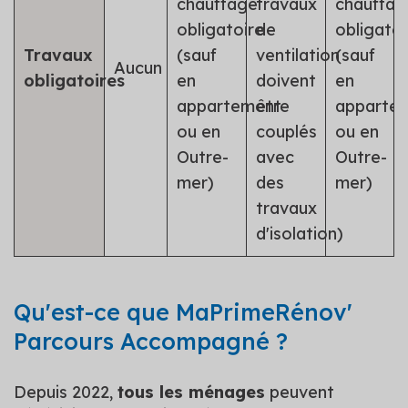
chauffage
travaux
chauffag
obligatoire
de
obligatoi
Travaux
(sauf
ventilation
(sauf
Aucun
obligatoires
en
doivent
en
appartement
être
apparte
ou en
couplés
ou en
Outre-
avec
Outre-
mer)
des
mer)
travaux
d'isolation)
Qu'est-ce que MaPrimeRénov'
Parcours Accompagné ?
Depuis 2022,
tous les ménages
peuvent