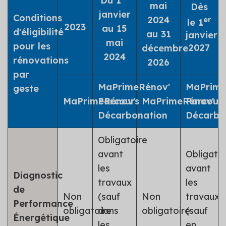
Du 1
mai
Dès
janvier
Conditions
2024
er
le 1
2023
au 15
d'éligibilité
au 31
janvier
mai
pour les
2027
décembre
2024
rénovations
2026
par
MaPrimeRénov'
MaPrime
geste
MaPrimeRénov'
Parcours
MaPrimeRénov'
Parcour
Décarbonation
Décarbo
Obligatoire
avant
Obligato
les
avant
Diagnostic
travaux
les
de
Non
(sauf
Non
travaux
Performance
obligatoire
dans
obligatoire
(sauf
Énergétique
les
en