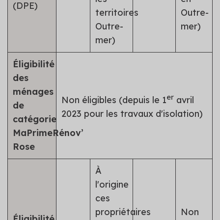
(DPE)
territoires
Outre-
Outre-
mer)
mer)
Éligibilité
des
ménages
er
Non éligibles (depuis le 1
avril
de
2023 pour les travaux d'isolation)
catégorie
MaPrimeRénov’
Rose
À
l'origine
ces
propriétaires
Non
Éligibilité