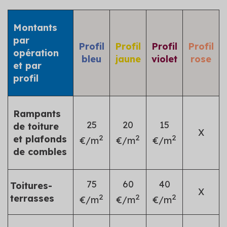
Montants
par
Profil
Profil
Profil
Profil
opération
bleu
jaune
violet
rose
et par
profil
Rampants
25
20
15
de toiture
X
2
2
2
et plafonds
€/m
€/m
€/m
de combles
75
60
40
Toitures-
X
2
2
2
terrasses
€/m
€/m
€/m