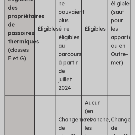
ne
éligibles
des
pouvaient
(sauf
propriétaires
plus
pour
de
Éligibles
être
Éligibles
les
passoires
éligibles
apparte
thermiques
au
ou en
(classes
parcours
Outre-
F et G)
à partir
mer)
de
juillet
2024
Aucun
(en
Changement
revanche,
Changem
de
les
de