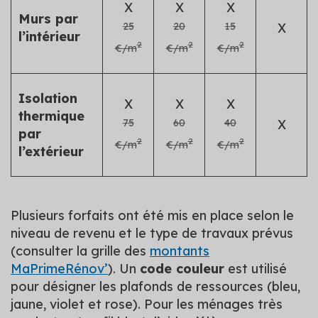
X
X
X
Murs par
25
20
15
X
l’intérieur
2
2
2
€/m
€/m
€/m
Isolation
X
X
X
thermique
75
60
40
X
par
2
2
2
€/m
€/m
€/m
l’extérieur
Plusieurs forfaits ont été mis en place selon le
niveau de revenu et le type de travaux prévus
(consulter la grille des
montants
MaPrimeRénov’
). Un
code couleur
est utilisé
pour désigner les plafonds de ressources (bleu,
jaune, violet et rose). Pour les ménages très