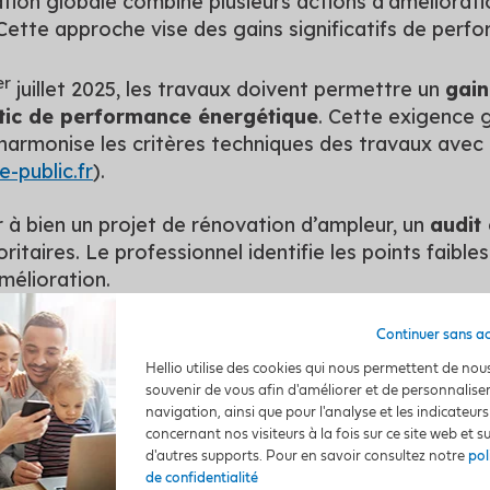
tion globale combine plusieurs actions d'améliorati
ette approche vise des gains significatifs de perf
er
juillet 2025, les travaux doivent permettre un
gain
tic de performance énergétique
. Cette exigence g
 harmonise les critères techniques des travaux avec
-public.fr
).
 à bien un projet de rénovation d’ampleur, un
audit
oritaires. Le professionnel identifie les points faib
amélioration.
Continuer sans a
Hellio utilise des cookies qui nous permettent de nou
souvenir de vous afin d'améliorer et de personnalise
50,8 %
LE CHIFFRE HELLIO :
navigation, ainsi que pour l'analyse et les indicateurs
concernant nos visiteurs à la fois sur ce site web et s
d'autres supports. Pour en savoir consultez notre
pol
le montant moyen des économies d’énergie que l’o
de confidentialité