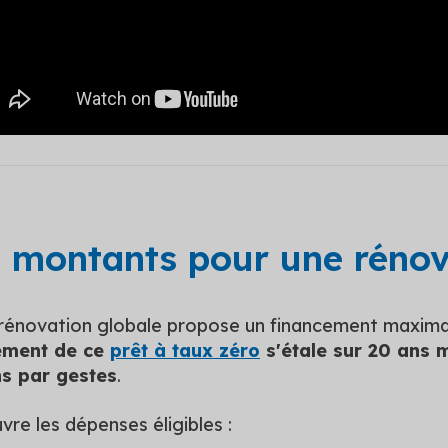
 montants pour une rénov
rénovation globale propose un financement maxim
ement de ce
prêt à taux zéro
s'étale sur 20 ans
s par gestes
.
vre les dépenses éligibles :