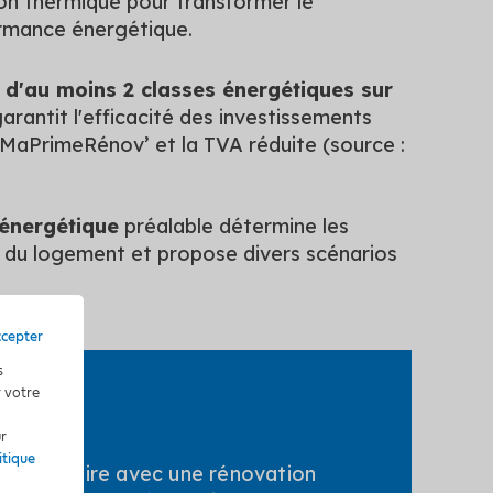
on thermique pour transformer le
ormance énergétique.
 d'au moins 2 classes énergétiques sur
arantit l'efficacité des investissements
 MaPrimeRénov’ et la TVA réduite (source :
 énergétique
préalable détermine les
les du logement et propose divers scénarios
ccepter
s
r votre
ur
itique
n peut faire avec une rénovation