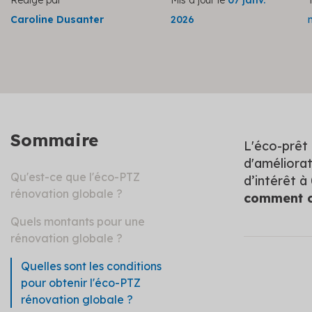
Rédigé par
Mis à jour le
07 janv.
Caroline Dusanter
2026
Sommaire
L'éco-prêt 
d'améliorat
Qu'est-ce que l'éco-PTZ
d’intérêt 
rénovation globale ?
comment 
Quels montants pour une
rénovation globale ?
Quelles sont les conditions
pour obtenir l'éco-PTZ
rénovation globale ?