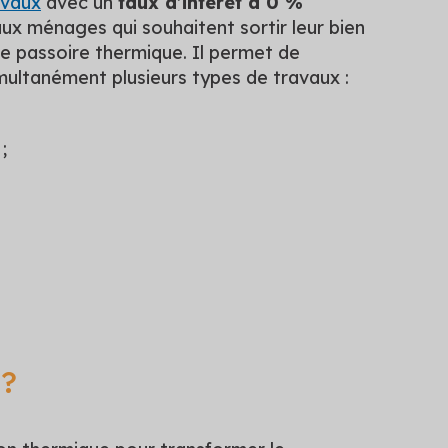
avaux
avec un
taux d’intérêt à 0 %
ux ménages qui souhaitent sortir leur bien
de passoire thermique. Il permet de
multanément plusieurs types de travaux :
;
 ?