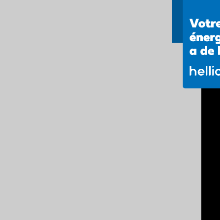
d’ampl
rentab