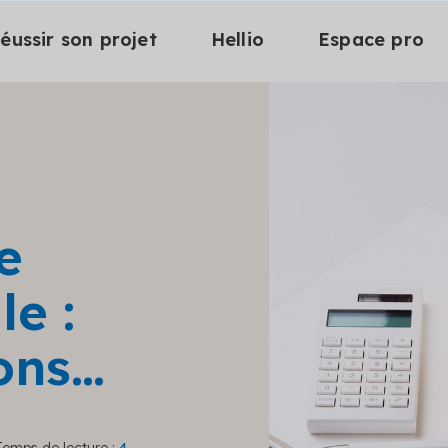
éussir son projet
Hellio
Espace pro
e
e :
ions…