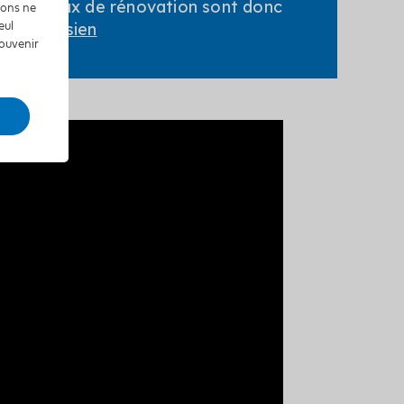
Les travaux de rénovation sont donc
tions ne
 :
Le Parisien
eul
souvenir