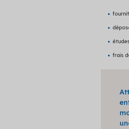
fourni
dépose
études
frais 
At
en
mo
u