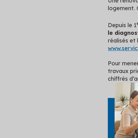
Une rénova
logement. C
Depuis le 1
le diagnos
réalisés et
www.service
Pour mener
travaux pri
chiffrés d’
C’est 