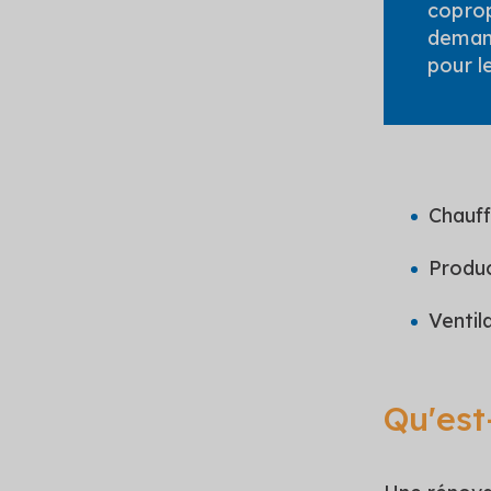
coprop
deman
pour l
Chauff
Produc
Ventil
Qu'est