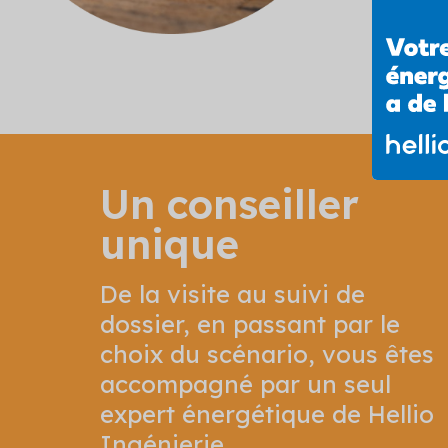
Un conseiller
unique
De la visite au suivi de
dossier, en passant par le
choix du scénario, vous êtes
accompagné par un seul
expert énergétique de Hellio
Ingénierie.