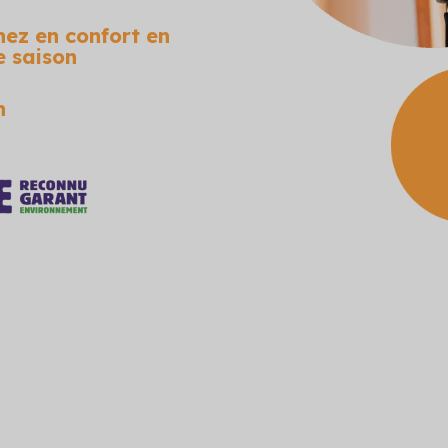
ez en confort en
e saison
n