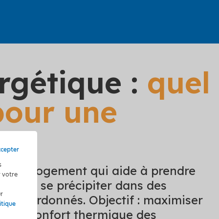
rgétique :
quel
pour une
ccepter
s
plet du logement qui aide à prendre
r votre
 ne pas se précipiter dans des
ur
al coordonnés. Objectif : maximiser
itique
et le confort thermique des