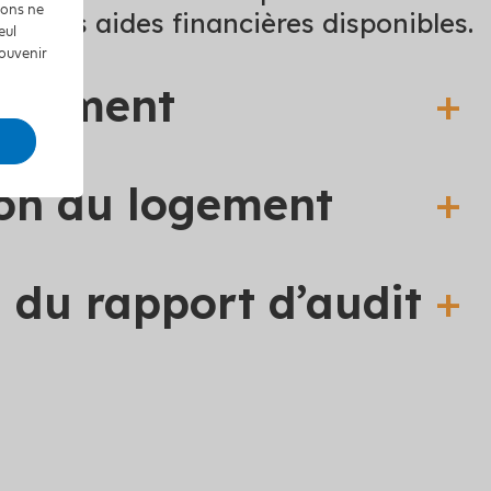
tions ne
ant des aides financières disponibles.
eul
souvenir
logement
on du logement
n du rapport d’audit