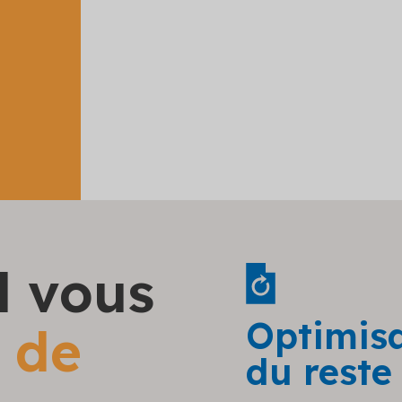
l vous
Optimis
de
du reste