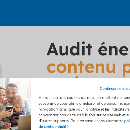
Audit éne
contenu 
maison ?
Continuer sans a
Hellio utilise des cookies qui nous permettent de nou
Il s’agit d’un bilan com
souvenir de vous afin d'améliorer et de personnalise
les bonnes décisions, et
navigation, ainsi que pour l'analyse et les indicateurs
concernant nos visiteurs à la fois sur ce site web et s
travaux inefficaces ou m
d'autres supports. Pour en savoir consultez notre
pol
les économies d’énergie 
de confidentialité