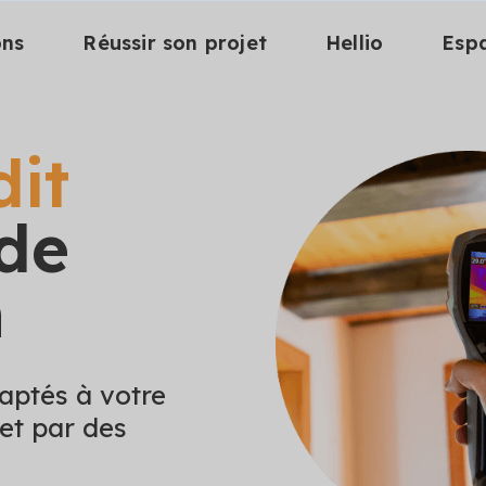
ons
Réussir son projet
Hellio
Esp
dit
de
n
daptés à votre
et par des