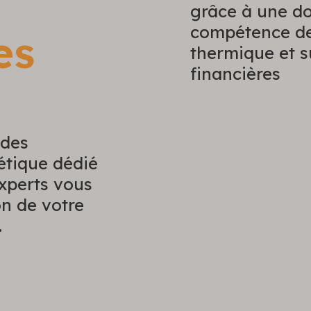
grâce à une d
compétence de
es
thermique et s
financières
udes
étique dédié
experts vous
on de votre
.