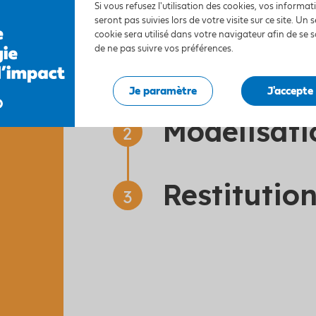
Si vous refusez l'utilisation des cookies, vos informa
habitants, tout en profit
seront pas suivies lors de votre visite sur ce site. Un s
cookie sera utilisé dans votre navigateur afin de se 
de ne pas suivre vos préférences.
Visite du 
Je paramètre
J'accepte
Modélisati
Restitutio