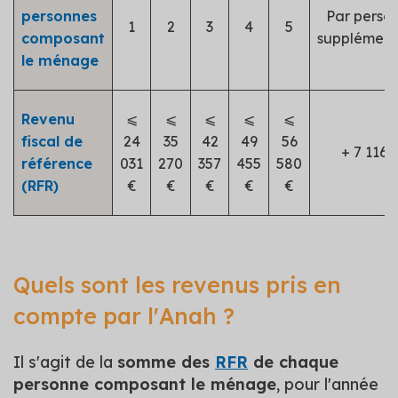
personnes
Par perso
1
2
3
4
5
composant
supplément
le ménage
Revenu
⩽
⩽
⩽
⩽
⩽
fiscal de
24
35
42
49
56
+ 7 116 
référence
031
270
357
455
580
(RFR)
€
€
€
€
€
Quels sont les revenus pris en
compte par l'Anah ?
Il s'agit de la
somme des
RFR
de chaque
personne composant le ménage
, pour l'année