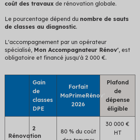
coût des travaux
de rénovation globale.
Le pourcentage dépend du
nombre de sauts
de classes au diagnostic
.
L'accompagnement par un opérateur
spécialisé,
Mon Accompagnateur Rénov'
, est
obligatoire et financé jusqu'à 2 000 €.
Gain
Plafond
Forfait
de
de
MaPrimeRénov'
classes
dépense
2026
DPE
éligible
30 000 €
2
80 % du coût
HT
Rénovation