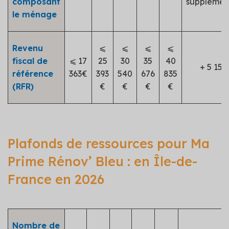
composant
supplémen
le ménage
Revenu
⩽
⩽
⩽
⩽
fiscal de
⩽ 17
25
30
35
40
+ 5 151
référence
363€
393
540
676
835
(RFR)
€
€
€
€
Plafonds de ressources pour Ma
Prime Rénov’ Bleu : en Île-de-
France en 2026
Nombre de