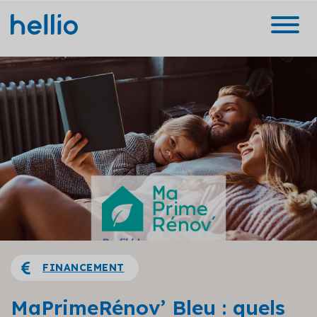
FINANCEMENT
MaPrimeRénov’ Bleu : quels