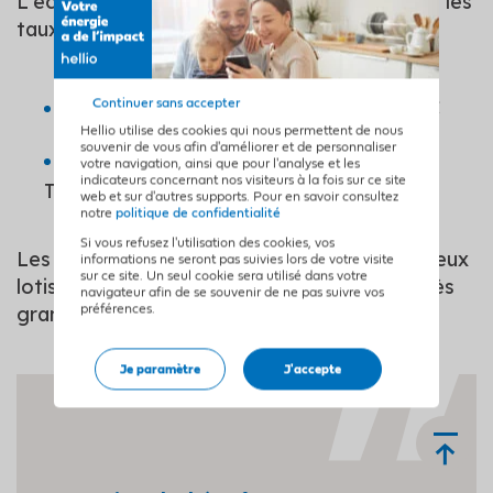
L'écrêtement diffère selon le parcours. Voici les
taux pour la catégorie bleue :
MaPrimeRénov' décarboné
: 90 % TTC
Continuer sans accepter
Hellio utilise des cookies qui nous permettent de nous
souvenir de vous afin d'améliorer et de personnaliser
MaPrimeRénov' accompagné
: 100 %
votre navigation, ainsi que pour l'analyse et les
indicateurs concernant nos visiteurs à la fois sur ce site
TTC
web et sur d'autres supports. Pour en savoir consultez
notre
politique de confidentialité
Si vous refusez l'utilisation des cookies, vos
Les profils Ma Prime Rénov' bleu sont les mieux
informations ne seront pas suivies lors de votre visite
sur ce site. Un seul cookie sera utilisé dans votre
lotis : ils peuvent financer leurs projets en très
navigateur afin de se souvenir de ne pas suivre vos
grande partie.
préférences.
Je paramètre
J'accepte