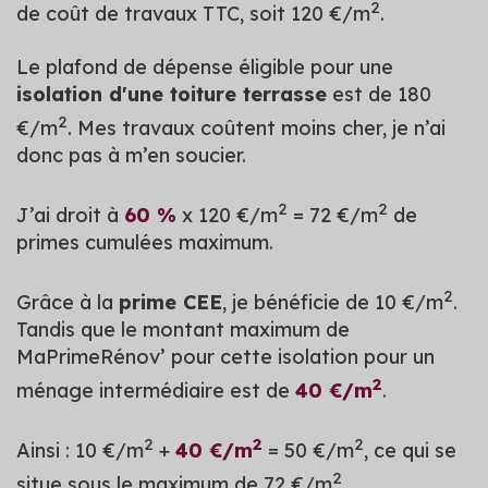
2
de coût de travaux TTC, soit 120 €/m
.
Le plafond de dépense éligible pour une
isolation d'une toiture terrasse
est de 180
2
€/m
. Mes travaux coûtent moins cher, je n’ai
donc pas à m’en soucier.
2
2
J’ai droit à
60 %
x 120 €/m
= 72 €/m
de
primes cumulées maximum.
2
Grâce à la
prime CEE
, je bénéficie de 10 €/m
.
Tandis que le montant maximum de
MaPrimeRénov’ pour cette isolation pour un
2
ménage intermédiaire est de
40 €/m
.
2
2
2
Ainsi : 10 €/m
+
40 €/m
= 50 €/m
, ce qui se
2
situe sous le maximum de 72 €/m
.