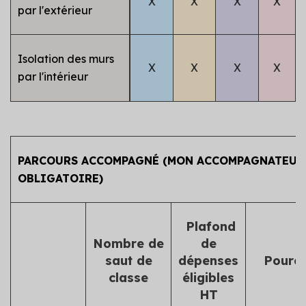
X
X
X
X
par l'extérieur
Isolation des murs
X
X
X
X
par l'intérieur
PARCOURS ACCOMPAGNÉ (MON ACCOMPAGNATEUR
OBLIGATOIRE)
Plafond
Nombre de
de
saut de
dépenses
Pourc
classe
éligibles
HT