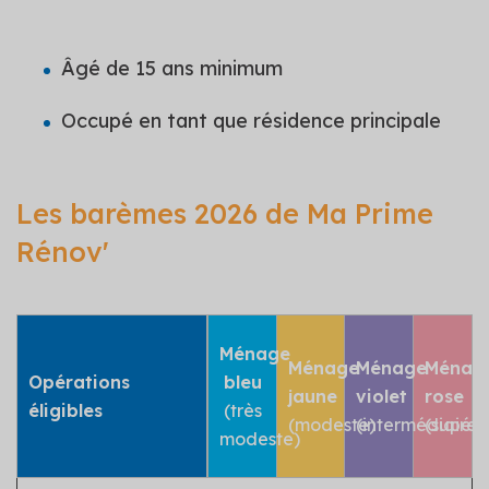
Âgé de 15 ans minimum
Occupé en tant que résidence principale
Les barèmes 2026 de Ma Prime
Rénov'
Ménage
Ménage
Ménage
Ménag
Opérations
bleu
jaune
violet
rose
éligibles
(très
(modeste)
(intermédiaire)
(supéri
modeste)