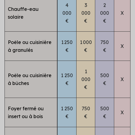
4
3
2
Chauffe-eau
000
000
000
X
solaire
€
€
€
Poêle ou cuisinière
1 250
1 000
750
X
à granulés
€
€
€
1
Poêle ou cuisinière
1 250
500
000
X
à bûches
€
€
€
Foyer fermé ou
1 250
750
500
X
insert ou à bois
€
€
€