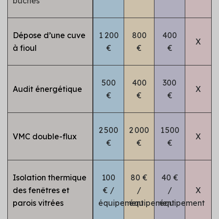
bûches
Dépose d’une cuve
1 200
800
400
X
à fioul
€
€
€
500
400
300
Audit énergétique
X
€
€
€
2 500
2 000
1 500
VMC double-flux
X
€
€
€
Isolation thermique
100
80 €
40 €
des fenêtres et
€ /
/
/
X
parois vitrées
équipement
équipement
équipement