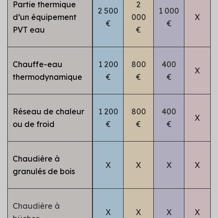
Partie thermique
2
2 500
1 000
d’un équipement
000
X
€
€
PVT eau
€
Chauffe-eau
1 200
800
400
X
thermodynamique
€
€
€
Réseau de chaleur
1 200
800
400
X
ou de froid
€
€
€
Chaudière à
X
X
X
X
granulés de bois
Chaudière à
X
X
X
X