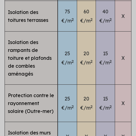
75
60
40
Isolation des
X
2
2
2
toitures terrasses
€/m
€/m
€/m
Isolation des
rampants de
25
20
15
toiture et plafonds
X
2
2
2
€/m
€/m
€/m
de combles
aménagés
Protection contre le
25
20
15
rayonnement
X
2
2
2
€/m
€/m
€/m
solaire (Outre-mer)
Isolation des murs