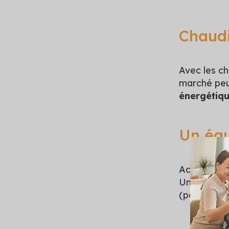
Chaudi
Avec les ch
marché peut
énergétiq
Un équ
Actuellemen
Un atout p
(possibilit