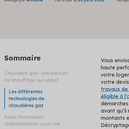
Rédigé par
Antoine
Mis à jour le
26 janv. 2026
Temps 
Sommaire
Vous envisa
haute perf
Chaudière gaz : une solution
votre loge
de chauffage qui séduit
votre devis
travaux de
Les différentes
éligible à 
technologies de
démarches 
chaudières gaz
avant qu’il
Aides financières :
montants et
MaPrimeRénov’ pour une
Décryptage 