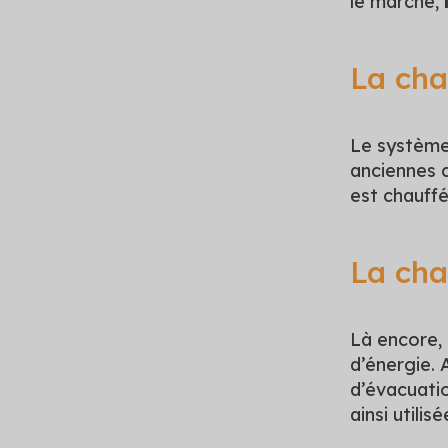
le marché,
La cha
Le système
anciennes c
est chauff
La cha
Là encore, 
d’énergie. 
d’évacuati
ainsi utili