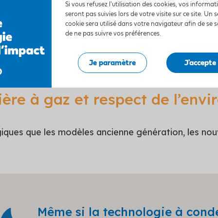
lorisation du logement après i
Si vous refusez l'utilisation des cookies, vos informa
seront pas suivies lors de votre visite sur ce site. Un s
cookie sera utilisé dans votre navigateur afin de se 
de ne pas suivre vos préférences.
lles boostent l’efficacité énergétique des logemen
foncière des maisons ou des appartements
, par 
 « grille-pains ».
Je paramètre
J'accepte
ère à gaz et respect de l’env
iques que les modèles ancienne génération, les nou
Même si la technologie à cond