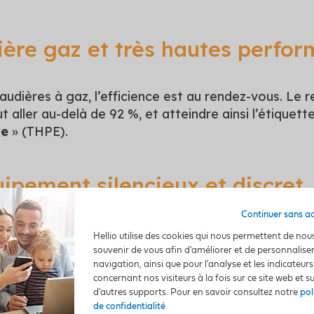
ère gaz et très hautes perfo
audières à gaz, l’efficience est au rendez-vous. Le
 aller au-delà de 92 %, et atteindre ainsi l’étiquett
ue
» (THPE).
ipement silencieux et discret
Continuer sans a
t, une chaudière à gaz neuve peut être à la fois
di
Hellio utilise des cookies qui nous permettent de nou
our le confort de tous et toutes, notamment pour 
souvenir de vous afin d'améliorer et de personnalise
é de l’installer au mur dans une cuisine ou une salle d
navigation, ainsi que pour l'analyse et les indicateurs
concernant nos visiteurs à la fois sur ce site web et s
d'autres supports. Pour en savoir consultez notre
pol
de confidentialité