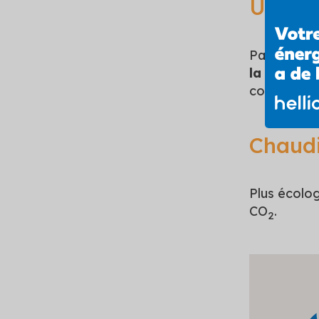
Une va
Parce qu’e
la valeur 
convecteurs
Chaudi
Plus écolog
CO
.
2