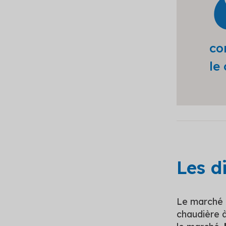
co
le 
Les d
Le marché 
chaudière à