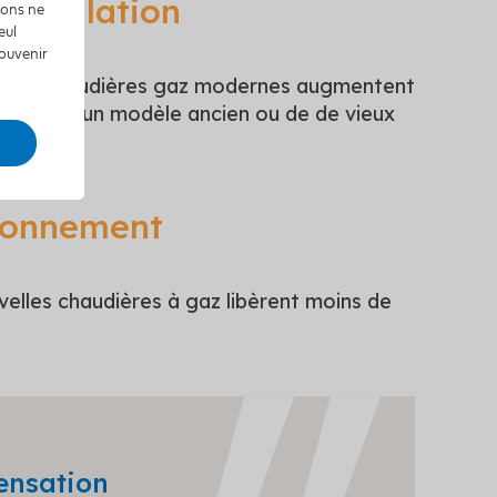
nstallation
tions ne
eul
souvenir
ts, les chaudières gaz modernes augmentent
rapport à un modèle ancien ou de de vieux
ironnement
velles chaudières à gaz libèrent moins de
ensation