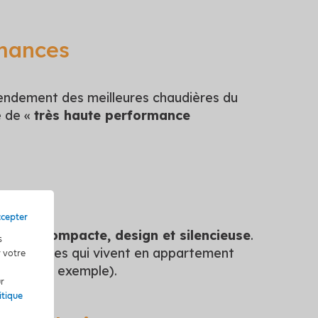
rmances
 rendement des meilleures chaudières du
e de «
très haute performance
ccepter
scrète, compacte, design et silencieuse
.
s
les ménages qui vivent en appartement
r votre
e bain par exemple).
ur
itique