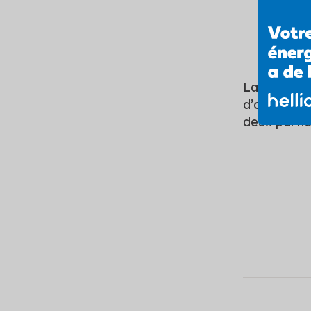
Des dé
bénéfici
La
signatu
d’ouvrage (
deux partie