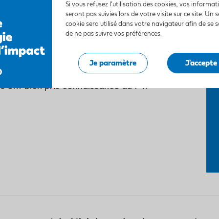
Si vous refusez l'utilisation des cookies, vos informa
seront pas suivies lors de votre visite sur ce site. Un s
fauts majeurs sont constatés :
le
cookie sera utilisé dans votre navigateur afin de se 
aire diffère voire refuse la réception.
de ne pas suivre vos préférences.
re de la fiche
par le maître
Je paramètre
J'accepte
client) et l’artisan prouve que les
s ont bien pris connaissance du PV.