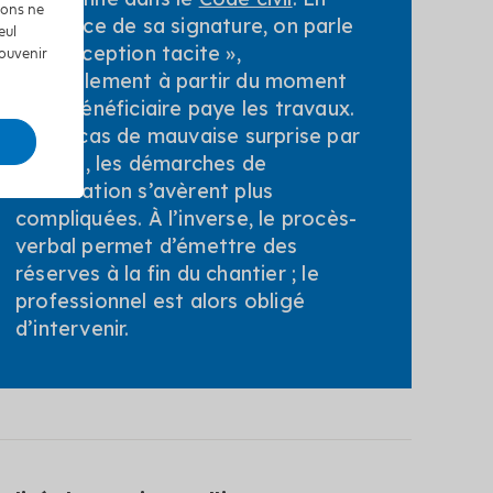
tions ne
l’absence de sa signature, on parle
eul
de « réception tacite »,
souvenir
généralement à partir du moment
où le bénéficiaire paye les travaux.
Or, en cas de mauvaise surprise par
la suite, les démarches de
réclamation s’avèrent plus
compliquées. À l’inverse, le procès-
verbal permet d’émettre des
réserves à la fin du chantier ; le
professionnel est alors obligé
d’intervenir.