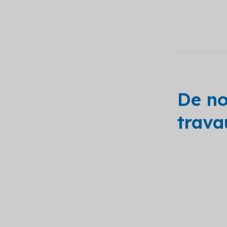
De no
trava