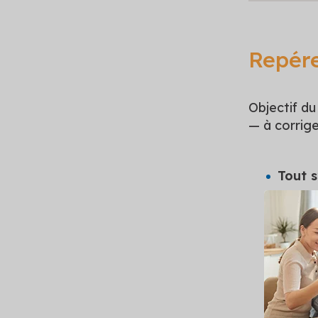
Repére
Objectif du
— à corriger
Tout s
alors ac
Des dé
bénéfici
néanmoin
professi
lever ce