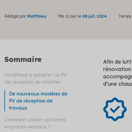
Rédigé par
Matthieu
Mis à jour le
08 juil. 2024
Temps 
Sommaire
Afin de lut
rénovation
Un réflexe à adopter : le PV
accompagnés
de réception de chantier
d’une chau
De nouveaux modèles de
PV de réception de
travaux
Comment utiliser ces fiches
et procès-verbaux ?