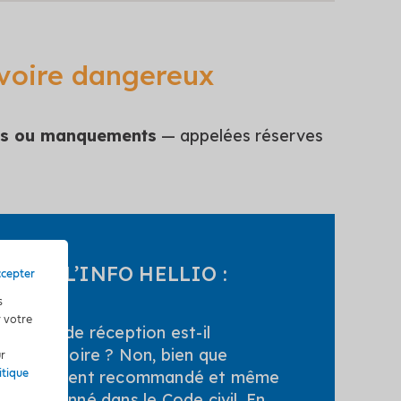
voire dangereux
ies ou manquements
— appelées réserves
L’INFO HELLIO :
ccepter
s
r votre
Le PV de réception est-il
obligatoire ? Non, bien que
ur
fortement recommandé et même
itique
mentionné dans le
Code civil
. En