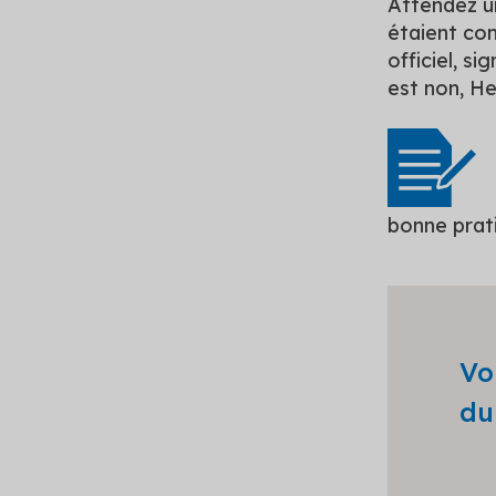
Attendez un
étaient co
officiel, s
est non, He
bonne prat
Vo
d