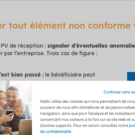
r tout élément non conforme 
 PV de réception :
signaler d’éventuelles anomal
 par l’entreprise. Trois cas de figure :
’est bien passé :
le bénéficiaire peut
cepter les travaux sans réserve.
Continuer sans a
fauts mineurs sont constatés :
le
Hellio utilise des cookies qui nous permettent de nou
aire les indique mais accepte
souvenir de vous afin d'améliorer et de personnalise
s la réception, à condition que le
navigation, ainsi que pour l'analyse et les indicateurs
concernant nos visiteurs à la fois sur ce site web et s
onnel intervienne sous peu afin de
d'autres supports. Pour en savoir consultez notre
pol
s réserves.
de confidentialité