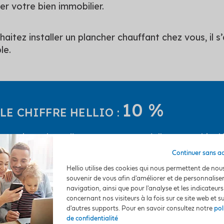
ser votre bien immobilier.
aitez installer un plancher chauffant chez vous, il s’a
le.
10 %
LE CHIFFRE HELLIO :
re maison date d’avant 1974 ou qu’elle est mal iso
anchers bas. Isoler votre dalle en béton représente
Continuer sans a
éduire votre consommation d'énergie.
Hellio utilise des cookies qui nous permettent de nou
souvenir de vous afin d'améliorer et de personnalise
e :
Ademe (Agence de la transition écologique)
.
navigation, ainsi que pour l'analyse et les indicateurs
concernant nos visiteurs à la fois sur ce site web et s
d'autres supports. Pour en savoir consultez notre
pol
de confidentialité