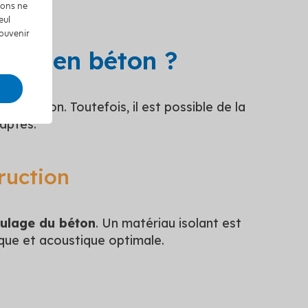
tions ne
eul
souvenir
n sol en béton ?
nstruction. Toutefois, il est possible de la
daptés.
truction
oulage du béton
. Un matériau isolant est
ique et acoustique optimale.