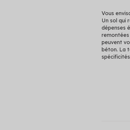
Vous envis
Un sol qui 
dépenses é
remontées 
peuvent vou
béton. La 
spécificité