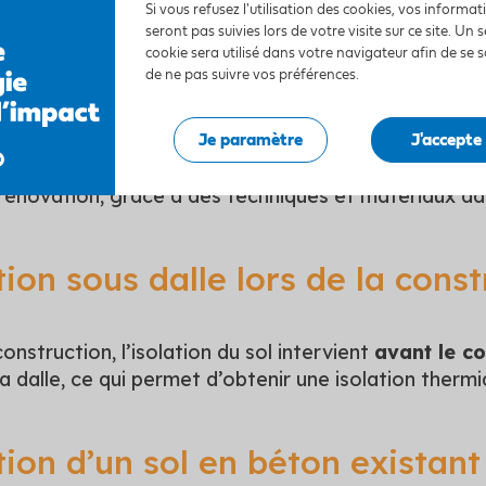
Si vous refusez l'utilisation des cookies, vos informa
seront pas suivies lors de votre visite sur ce site. Un s
cookie sera utilisé dans votre navigateur afin de se 
de ne pas suivre vos préférences.
 effectuer l’isolation d’u
Je paramètre
J'accepte
 l’isolation d’un sol en béton s’effectue lors de la co
 rénovation, grâce à des techniques et matériaux a
ation sous dalle lors de la cons
construction, l’isolation du sol intervient
avant le c
a dalle, ce qui permet d’obtenir une isolation therm
ation d’un sol en béton existant