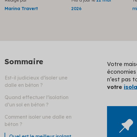
Rédigé par
Mis à jour le
22 mai
Te
Marina Travert
2026
m
Sommaire
Votre maiso
économies d
Est-il judicieux d’isoler une
n’est pas t
dalle en béton ?
votre
isol
Quand effectuer l’isolation
d’un sol en béton ?
Comment isoler une dalle en
béton ?
Quel est le meilleur isolant