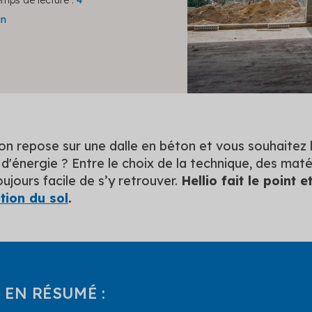
mps de lecture :
4
in
n repose sur une dalle en béton et vous souhaitez l
'énergie ? Entre le choix de la technique, des matéria
oujours facile de s’y retrouver.
Hellio fait le point 
ation du sol
.
EN RÉSUMÉ :