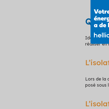
Quand
Idéalement,
réaliser en
L’isol
Lors de la 
posé sous l
L’isol