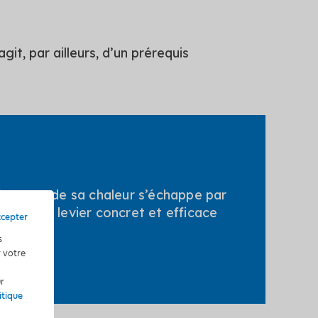
git, par ailleurs, d’un prérequis
lée, 10 % de sa chaleur s’échappe par
 donc un levier concret et efficace
ccepter
s
r votre
ur
itique