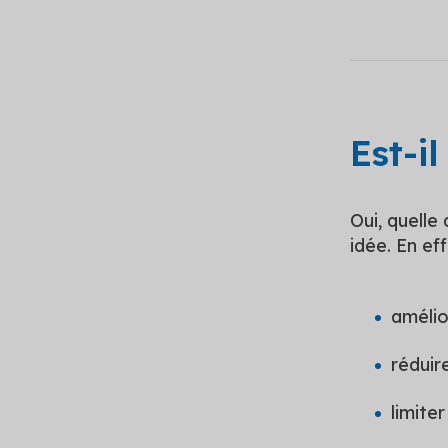
Est-i
Oui, quelle
idée. En ef
amélio
réduir
limite