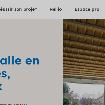
éussir son projet
Hellio
Espace pro
alle en
s,
x