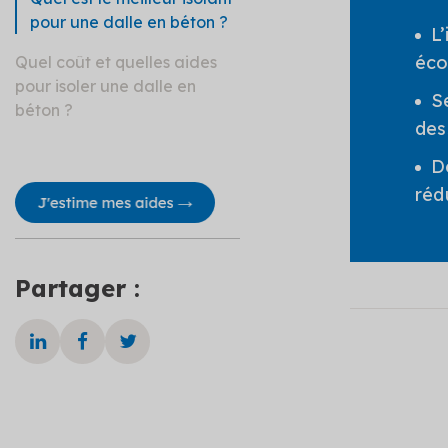
pour une dalle en béton ?
L
éco
Quel coût et quelles aides
pour isoler une dalle en
S
béton ?
des
D
réd
Partager :