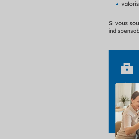
valori
Si vous souh
indispensab
Si vot
ses pl
pour r
Sourc