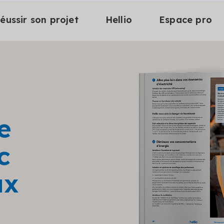
éussir son projet
Hellio
Espace pro
e
c
ux