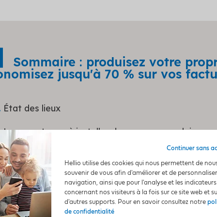
Sommaire : produisez votre propre
onomisez jusqu'à 70 % sur vos factu
État des lieux
Les avantages à installer des panneaux solaires
Continuer sans a
Le fonctionnement d’une installation photovoltaïq
Hellio utilise des cookies qui nous permettent de nou
souvenir de vous afin d'améliorer et de personnalise
Les aides financières à l’installation
navigation, ainsi que pour l'analyse et les indicateurs
concernant nos visiteurs à la fois sur ce site web et s
Le calcul de rentabilité des panneaux solaires
d'autres supports. Pour en savoir consultez notre
pol
de confidentialité