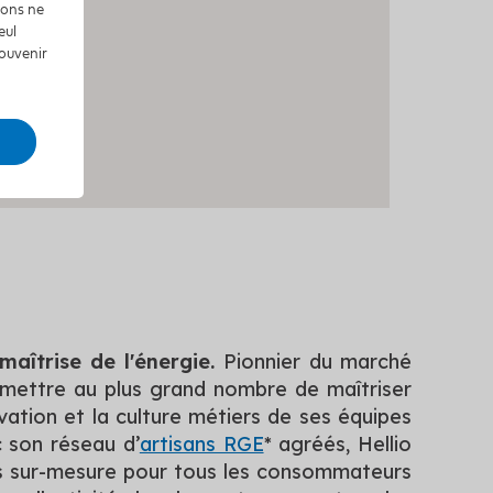
tions ne
eul
souvenir
maîtrise de l'énergie.
Pionnier du marché
rmettre au plus grand nombre de maîtriser
ovation et la culture métiers de ses équipes
c son réseau d’
artisans RGE
* agréés, Hellio
ns sur-mesure pour tous les consommateurs