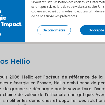
Si vous refusez l'utilisation des cookies, vos informa
Le déroulement d’un chantier photovoltaïque
seront pas suivies lors de votre visite sur ce site. Un s
cookie sera utilisé dans votre navigateur afin de se 
Les bonnes pratiques pour éviter les arnaques
de ne pas suivre vos préférences.
Un projet à intégrer dans une démarche globale
Je paramètre
J'accepte
os Hellio
is 2008, Hellio est l’
acteur de référence de la 
ies d’énergie en France, Hellio ambitionne de pe
 : le groupe se démarque par le savoir-faire, l’inn
a chaîne de valeur de l'efficacité énergétique. Ave
 simplifier les démarches et apporter des solutio