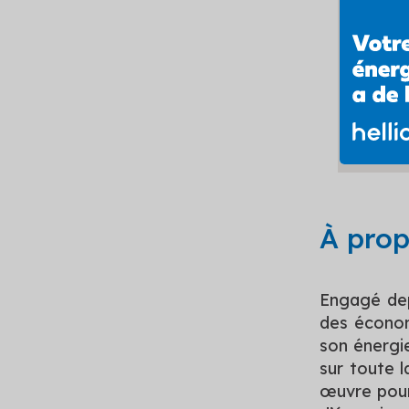
À prop
Engagé depu
des économ
son énergie
sur toute l
œuvre pour