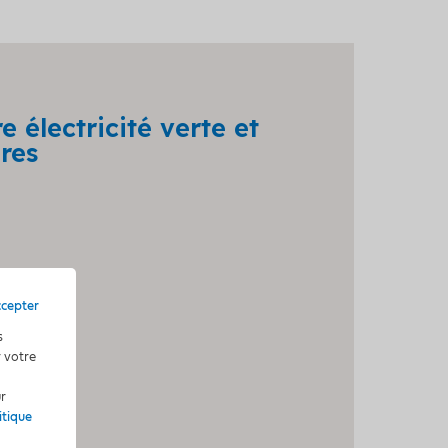
 électricité verte et
res
ccepter
ue
s
r votre
ur
itique