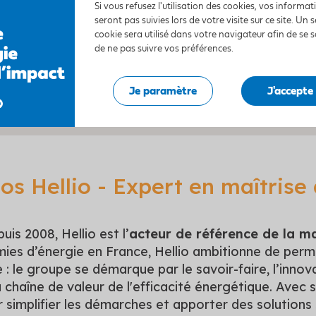
Si vous refusez l'utilisation des cookies, vos informa
Revente, stockage physique ou batterie virtuelle :
seront pas suivies lors de votre visite sur ce site. Un s
cookie sera utilisé dans votre navigateur afin de se 
Études de cas
de ne pas suivre vos préférences.
Conclusion
Je paramètre
J'accepte
os Hellio - Expert en maîtrise
is 2008, Hellio est l’
acteur de référence de la ma
ies d’énergie en France, Hellio ambitionne de perm
 : le groupe se démarque par le savoir-faire, l’innov
a chaîne de valeur de l'efficacité énergétique. Avec 
 simplifier les démarches et apporter des solution