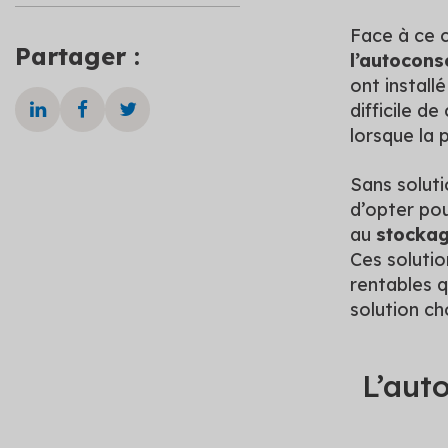
Face à ce c
Partager :
l’autocon
ont install
difficile d
lorsque la
Sans soluti
d’opter po
au
stockag
Ces solutio
rentables q
solution cho
L’aut