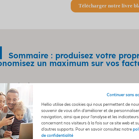
Sommaire : produisez votre propre
onomisez un maximum sur vos fact
Introduction
Continuer sans a
Batterie de stockage : fonctionnement et modèle
Hellio utilise des cookies qui nous permettent de nou
souvenir de vous afin d'améliorer et de personnalise
Batterie virtuelle : fonctionnement et offre
navigation, ainsi que pour l'analyse et les indicateurs
concernant nos visiteurs à la fois sur ce site web et s
Stockage physique ou revente de l’électricité : que
d'autres supports. Pour en savoir consultez notre
pol
de confidentialité