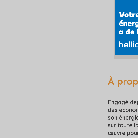
À prop
Engagé depu
des économ
son énergie
sur toute l
œuvre pour