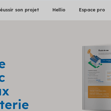
éussir son projet
Hellio
Espace pro
e
c
ux
terie