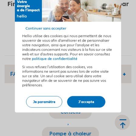
Financez votre projet de chauffage par
géothermie avec Hellio !
Continuer sans accepter
Hellio utilise des cookies qui nous permettent de nous
souvenir de vous afin d'améliorer et de personnaliser
votre navigation, ainsi que pour l'analyse et les
indicateurs concernant nos visiteurs à la fois sur ce site
web et sur d'autres supports. Pour en savoir consultez
notre
politique de confidentialité
Si vous refusez l'utilisation des cookies, vos
informations ne seront pas suivies lors de votre visite
FAQ
sur ce site. Un seul cookie sera utilisé dans votre
navigateur afin de se souvenir de ne pas suivre vos
préférences.
Peut-on installer un
Tags associés :
chauffage par géothermie
Je paramètre
J'accepte
Conseils
dans une maison ancienne
,
(rénovation) ?
Pompe à chaleur