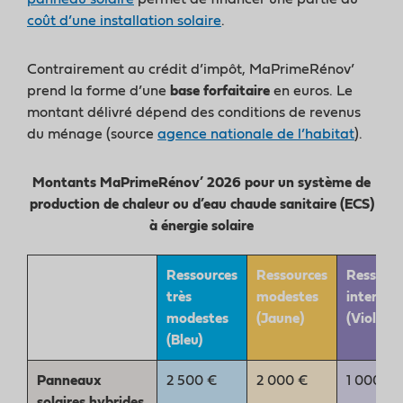
coût d’une installation solaire
.
Contrairement au crédit d’impôt, MaPrimeRénov’
prend la forme d’une
base forfaitaire
en euros. Le
montant délivré dépend des conditions de revenus
du ménage (source
agence nationale de l’habitat
).
Montants MaPrimeRénov’ 2026 pour un système de
production de chaleur ou d’eau chaude sanitaire (ECS)
à énergie solaire
Ressources
Ressources
Ressour
très
modestes
interméd
modestes
(Jaune)
(Violet)
(Bleu)
Panneaux
2 500 €
2 000 €
1 000 €
solaires hybrides