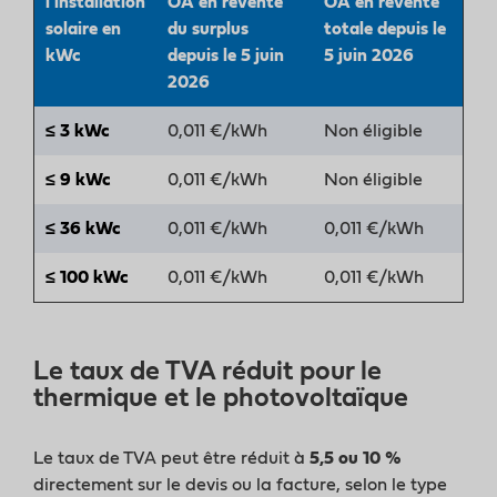
l’installation
OA en revente
OA en revente
solaire en
du surplus
totale depuis le
kWc
depuis le 5 juin
5 juin 2026
2026
≤ 3 kWc
0,011 €/kWh
Non éligible
≤ 9 kWc
0,011 €/kWh
Non éligible
≤ 36 kWc
0,011 €/kWh
0,011 €/kWh
≤ 100 kWc
0,011 €/kWh
0,011 €/kWh
Le taux de TVA réduit pour le
thermique et le photovoltaïque
Le taux de TVA peut être réduit à
5,5 ou 10 %
directement sur le devis ou la facture, selon le type