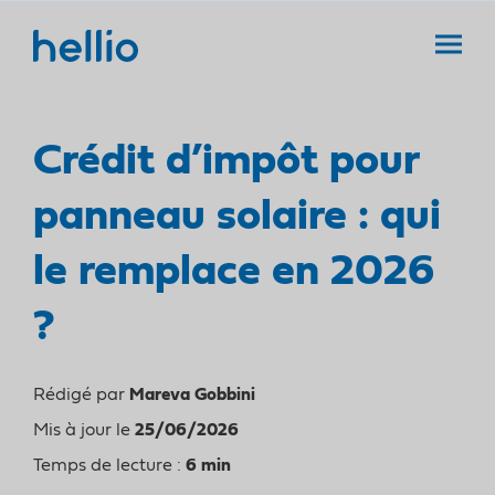
Crédit d’impôt pour
panneau solaire : qui
Isolation thermique
le remplace en 2026
Changement de
?
chauffage
Primes énergie
Rénovation globale
Rédigé par
Mareva Gobbini
Mis à jour le
25/06/2026
Audit énergétique
Temps de lecture :
6 min
Panneaux solaires