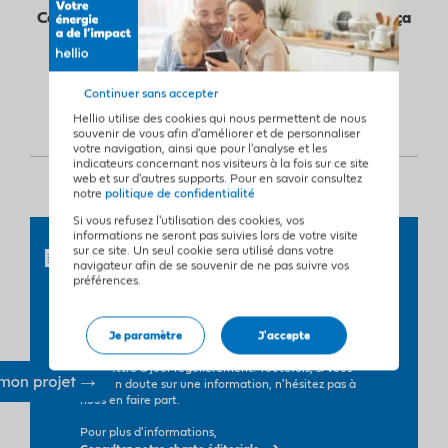
Consommer votre propre électricité renouvelable, ça
vous dit ?
Continuer sans accepter
Hellio utilise des cookies qui nous permettent de nous
souvenir de vous afin d'améliorer et de personnaliser
votre navigation, ainsi que pour l'analyse et les
indicateurs concernant nos visiteurs à la fois sur ce site
web et sur d'autres supports. Pour en savoir consultez
notre
politique de confidentialité
Si vous refusez l'utilisation des cookies, vos
informations ne seront pas suivies lors de votre visite
sur ce site. Un seul cookie sera utilisé dans votre
Cet article a été rédigé par
navigateur afin de se souvenir de ne pas suivre vos
Mareva Gobbini,
préférences.
Notre équipe de journalistes et rédacteurs Hellio
publie des articles sur l'ensemble des thématiques
Je paramètre
J'accepte
de l'énergie : rénovation énergétique, aides
financières, nouvelles lois... Nous nous efforçons de
les mettre à jour régulièrement. Toutefois, si vous
avez un doute sur une information, n'hésitez pas à
nous en faire part.
Pour plus d'informations,