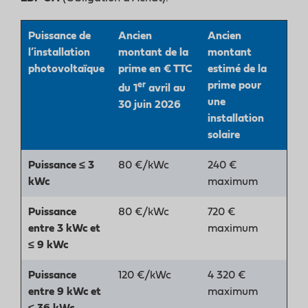
Puissance de
Ancien
Ancien
l’installation
montant de la
montant
photovoltaïque
prime en € TTC
estimé de la
prime pour
er
du 1
avril au
une
30 juin 2026
installation
solaire
Puissance ≤ 3
80 €/kWc
240 €
kWc
maximum
Puissance
80 €/kWc
720 €
entre 3 kWc et
maximum
≤ 9 kWc
Puissance
120 €/kWc
4 320 €
entre 9 kWc et
maximum
≤ 36 kWc